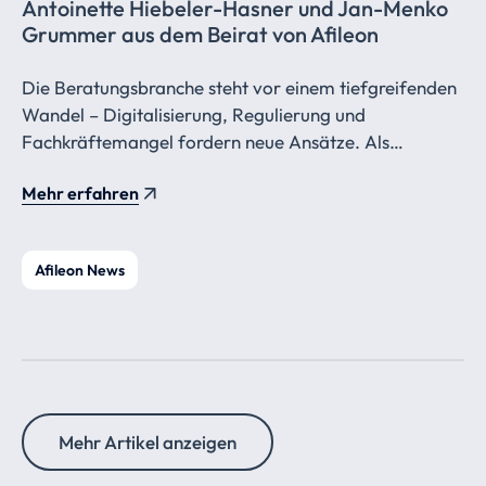
Antoinette Hiebeler-Hasner und Jan-Menko
Grummer aus dem Beirat von Afileon
Die Beratungsbranche steht vor einem tiefgreifenden
Wandel – Digitalisierung, Regulierung und
Fachkräftemangel fordern neue Ansätze. Als
Beiratsmitglieder von Afileon begleiten Antoinette
Mehr erfahren
Hiebeler-Hasner und Jan-Menko Grummer diese
Transformation mit ihrer langjährigen Erfahrung und
sprechen im Interview über ihre Vision für die
Afileon News
Steuerkanzlei der Zukunft.
Mehr Artikel anzeigen