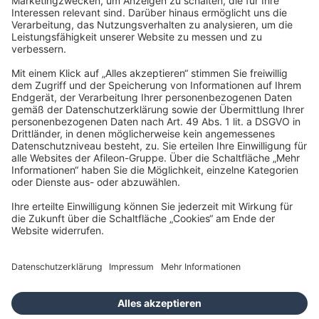
BFS Steuerberatung GmbH
Berliner Straße 75
63065 Offenbach am Main
info@b-f-s.de
Impressum
Datenschutz
Barrierefreiheitserklärung
Cookies