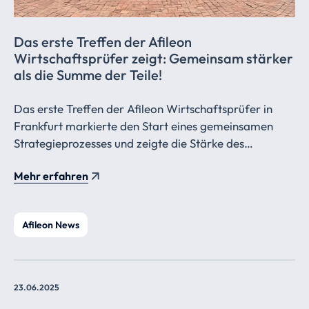
Das erste Treffen der Afileon
Wirtschaftsprüfer
zeigt: Gemeinsam stärker
als die Summe der Teile!
Das erste Treffen der Afileon Wirtschaftsprüfer in
Frankfurt markierte den Start eines gemeinsamen
Strategieprozesses und zeigte die Stärke des
Verbunds: vielfältige Spezialisierungen, internationale
Mehr erfahren
Erfahrung und ein starkes Gemeinschaftsgefühl als
Basis für zukünftiges Wachstum.
Afileon News
23.06.2025