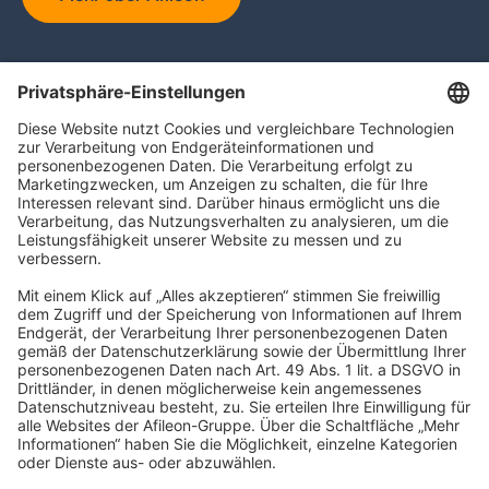
BFS Steuerberatung GmbH
Berliner Straße 75
63065 Offenbach am Main
info@b-f-s.de
Impressum
Datenschutz
Barrierefreiheitserklärung