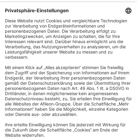
BFS Steuerberatung GmbH
Berliner Straße 75
63065 Offenbach am Main
info@b-f-s.de
Impressum
Datenschutz
Barrierefreiheitserklärung
Cookies