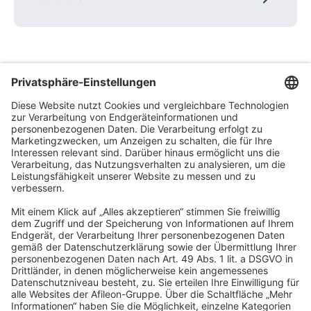
BFS Steuerberatung GmbH
Berliner Straße 75
63065 Offenbach am Main
info@b-f-s.de
Impressum
Datenschutz